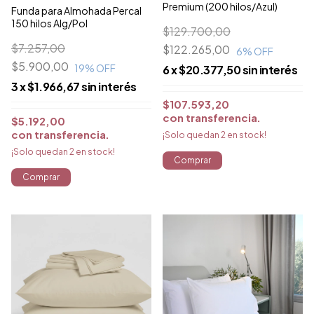
Premium (200 hilos/Azul)
Funda para Almohada Percal
150 hilos Alg/Pol
$129.700,00
$7.257,00
$122.265,00
6
% OFF
$5.900,00
19
% OFF
6
x
$20.377,50
sin interés
3
x
$1.966,67
sin interés
$107.593,20
con
transferencia
$5.192,00
con
transferencia
¡Solo quedan
2
en stock!
¡Solo quedan
2
en stock!
Comprar
Comprar