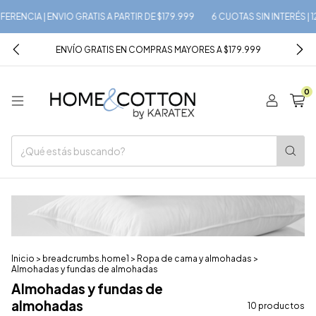
NCIA | ENVIO GRATIS A PARTIR DE $179.999
6 CUOTAS SIN INTERÉS | 12%
ENVÍO GRATIS EN COMPRAS MAYORES A $179.999
0
Inicio
>
breadcrumbs.home1
>
Ropa de cama y almohadas
>
Almohadas y fundas de almohadas
Almohadas y fundas de
almohadas
10 productos