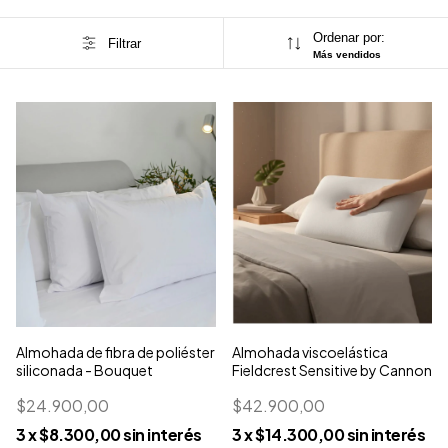
Ordenar por:
Filtrar
Más vendidos
Almohada de fibra de poliéster
Almohada viscoelástica
siliconada - Bouquet
Fieldcrest Sensitive by Cannon
$24.900,00
$42.900,00
3
x
$8.300,00
sin interés
3
x
$14.300,00
sin interés