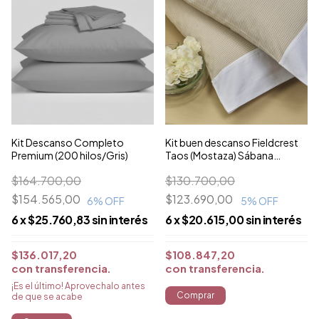
Kit Descanso Completo
Kit buen descanso Fieldcrest
Premium (200 hilos/Gris)
Taos (Mostaza) Sábana
Fieldcrest by Cannon 144 hilos
$164.700,00
$130.700,00
$154.565,00
$123.690,00
6
% OFF
5
% OFF
6
x
$25.760,83
sin interés
6
x
$20.615,00
sin interés
$136.017,20
$108.847,20
con
transferencia
con
transferencia
¡Es el último! Aprovechalo antes
Comprar
de que se acabe