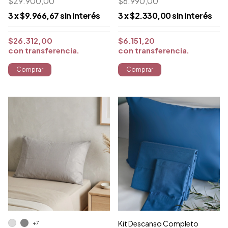
$29.900,00
$6.990,00
3
x
$9.966,67
sin interés
3
x
$2.330,00
sin interés
$26.312,00
$6.151,20
con
transferencia
con
transferencia
Kit Descanso Completo
+7