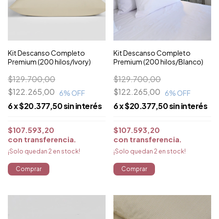
Kit Descanso Completo
Kit Descanso Completo
Premium (200 hilos/Ivory)
Premium (200 hilos/Blanco)
$129.700,00
$129.700,00
$122.265,00
$122.265,00
6
% OFF
6
% OFF
6
x
$20.377,50
sin interés
6
x
$20.377,50
sin interés
$107.593,20
$107.593,20
con
transferencia
con
transferencia
¡Solo quedan
2
en stock!
¡Solo quedan
2
en stock!
Comprar
Comprar