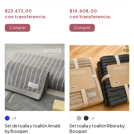
$23.672,00
$14.608,00
con
transferencia
con
transferencia
Comprar
Comprar
+1
+3
Set toalla y toallón Ribera by
Set de toalla y toallón Amalā
Bouquet
by Bouquet