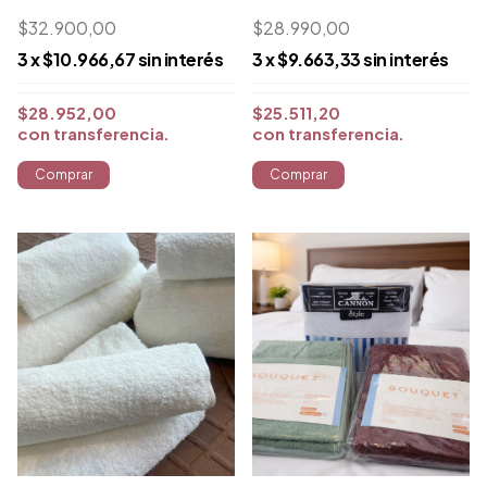
$28.990,00
$32.900,00
3
x
$9.663,33
sin interés
3
x
$10.966,67
sin interés
$25.511,20
$28.952,00
con
transferencia
con
transferencia
Comprar
Comprar