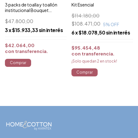
3 packs de toalla y toallón
Kit Esencial
institucional Bouquet
$114.180,00
Premium CO
$47.800,00
$108.471,00
5
% OFF
3
x
$15.933,33
sin interés
6
x
$18.078,50
sin interés
$42.064,00
$95.454,48
con
transferencia
con
transferencia
¡Solo quedan
2
en stock!
Comprar