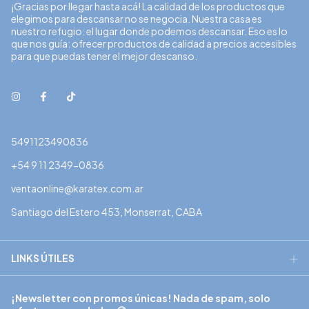
¡Gracias por llegar hasta acá! La calidad de los productos que
elegimos para descansar no se negocia. Nuestra casa es
nuestro refugio: el lugar donde podemos descansar. Eso es lo
que nos guía: ofrecer productos de calidad a precios accesibles
para que puedas tener el mejor descanso.
5491123490836
+54 9 11 2349-0836
ventaonline@karatex.com.ar
Santiago del Estero 453, Monserrat, CABA
LINKS ÚTILES
¡Newsletter con promos únicas! Nada de spam, solo