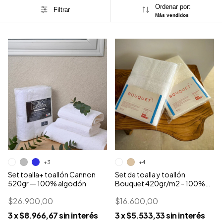
Ordenar por:
Filtrar
Más vendidos
+3
+4
Set toalla+ toallón Cannon
Set de toalla y toallón
520gr — 100% algodón
Bouquet 420gr/m2 - 100%
algodón
$26.900,00
$16.600,00
3
x
$8.966,67
sin interés
3
x
$5.533,33
sin interés