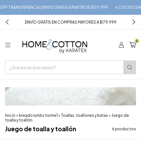
TRANSFERENCIA | ENVIO GRATIS A PARTIR DE $179.999
6 CUOTAS SIN INTER
ENVÍO GRATIS EN COMPRAS MAYORES A $179.999
0
Inicio
>
breadcrumbs.home1
>
Toallas, toallones y batas
>
Juego de
toalla y toallón
Juego de toalla y toallón
6 productos