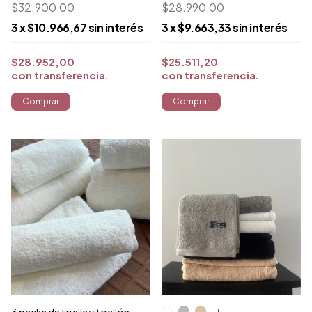
$28.990,00
$32.900,00
3
x
$9.663,33
sin interés
3
x
$10.966,67
sin interés
$25.511,20
$28.952,00
con
transferencia
con
transferencia
Comprar
Comprar
+1