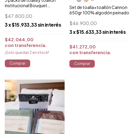
3 packs de toalla y toallón
institucional Bouquet
Set de toalla+toallón Cannon
Premium Calidad Observada
650gr 100% algodón peinado
$47.800,00
$46.900,00
3
x
$15.933,33
sin interés
3
x
$15.633,33
sin interés
$42.064,00
con
transferencia
$41.272,00
con
transferencia
¡Solo quedan
2
en stock!
Comprar