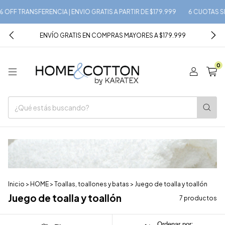
 TRANSFERENCIA | ENVIO GRATIS A PARTIR DE $179.999
6 CUOTAS SIN INTE
ENVÍO GRATIS EN COMPRAS MAYORES A $179.999
0
Inicio
>
HOME
>
Toallas, toallones y batas
>
Juego de toalla y toallón
Juego de toalla y toallón
7 productos
Ordenar por: