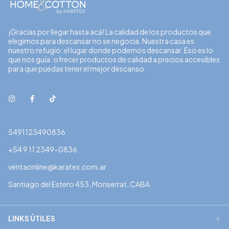
¡Gracias por llegar hasta acá! La calidad de los productos que
elegimos para descansar no se negocia. Nuestra casa es
nuestro refugio: el lugar donde podemos descansar. Eso es lo
que nos guía: ofrecer productos de calidad a precios accesibles
para que puedas tener el mejor descanso.
5491123490836
+54 9 11 2349-0836
ventaonline@karatex.com.ar
Santiago del Estero 453, Monserrat, CABA
LINKS ÚTILES