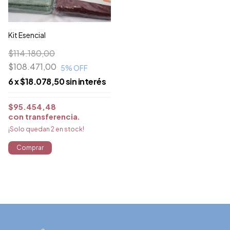
Kit Esencial
$114.180,00
$108.471,00
5
% OFF
6
x
$18.078,50
sin interés
$95.454,48
con
transferencia
¡Solo quedan
2
en stock!
Comprar