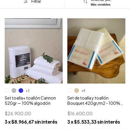
Filtrar
Más vendidos
+3
+4
Set toalla+ toallón Cannon
Set de toalla y toallón
520gr — 100% algodón
Bouquet 420gr/m2 - 100%
algodón
$26.900,00
$16.600,00
3
x
$8.966,67
sin interés
3
x
$5.533,33
sin interés