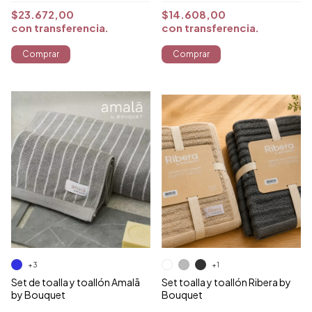
$23.672,00
$14.608,00
con
transferencia
con
transferencia
Comprar
Comprar
+1
+3
Set toalla y toallón Ribera by
Set de toalla y toallón Amalā
Bouquet
by Bouquet